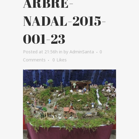
ARBRE-
NADAL-2015-
001-23
Posted at 21:56h
in
by
AdminSanta
0
Comments
0
Likes