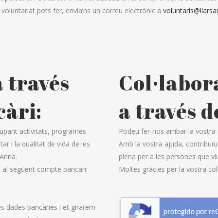
e voluntariat pots fer, envia’ns un correu electrònic a
voluntaris@llars
a través
Col·labor
càri:
a través 
upant activitats, programes
Podeu fer-nos arribar la vostra
ar i la qualitat de vida de les
Amb la vostra ajuda, contribuïu 
 Anna.
plena per a les persones que viu
ia al següent compte bancari:
Moltes gràcies per la vostra col
ves dades bancàries i et girarem