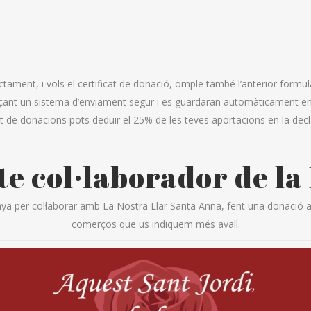
ectament, i vols el certificat de donació, omple també l’anterior formu
ant un sistema d’enviament segur i es guardaran automàticament en un
at de donacions pots deduir el 25% de les teves aportacions en la decla
te col·laborador de la
per col·laborar amb La Nostra Llar Santa Anna, fent una donació a tra
comerços que us indiquem més avall.