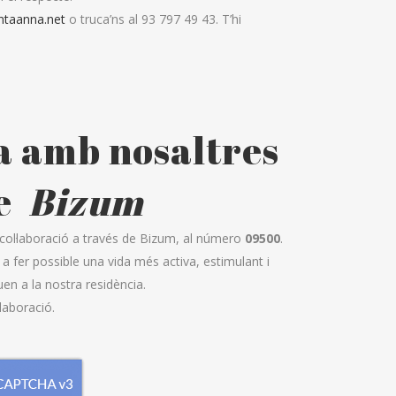
antaanna.net
o truca’ns al 93 797 49 43. T’hi
a amb nosaltres
de
Bizum
 col·laboració a través de Bizum, al número
09500
.
a fer possible una vida més activa, estimulant i
en a la nostra residència.
·laboració.