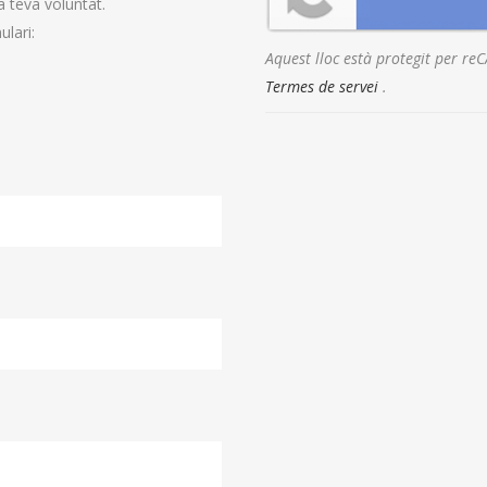
 teva voluntat.
lari:
Aquest lloc està protegit per r
Termes de servei
.