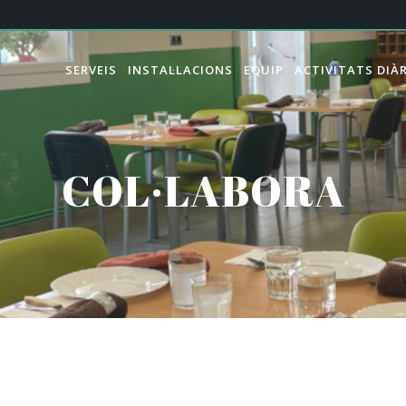
SERVEIS
INSTAL·LACIONS
EQUIP
ACTIVITATS DIÀR
COL·LABORA