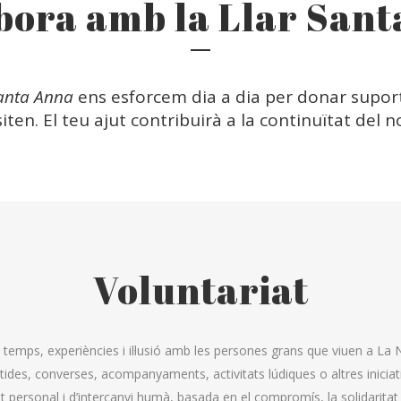
bora amb la Llar San
Santa Anna
ens esforcem dia a dia per donar supor
ten. El teu ajut contribuirà a la continuïtat del n
Voluntariat
temps, experiències i il·lusió amb les persones grans que viuen a La N
rtides, converses, acompanyaments, activitats lúdiques o altres iniciati
 personal i d’intercanvi humà, basada en el compromís, la solidaritat i