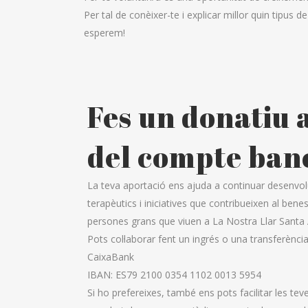
Per tal de conèixer-te i explicar millor quin tipus d
esperem!
Fes un donatiu 
del compte ban
La teva aportació ens ajuda a continuar desenvol
terapèutics i iniciatives que contribueixen al benest
persones grans que viuen a La Nostra Llar Santa
Pots col·laborar fent un ingrés o una transferènc
CaixaBank
IBAN: ES79 2100 0354 1102 0013 5954
Si ho prefereixes, també ens pots facilitar les te