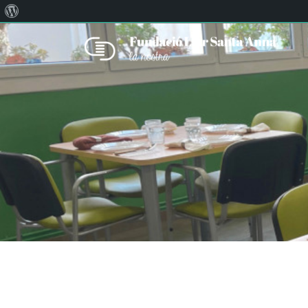
Quant
Correu:
llar@llarsantaanna.net
al
WordPress