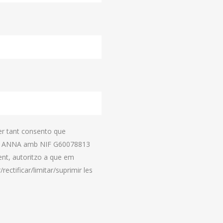
er tant consento que
 ANNA amb NIF G60078813
ent, autoritzo a que em
rectificar/limitar/suprimir les