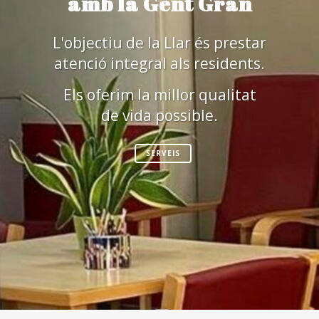
amb la Gent Gran
L'objectiu de la Llar és prestar
atenció integral als residents.
Els oferim la millor qualitat
de vida possible.
SERVEIS