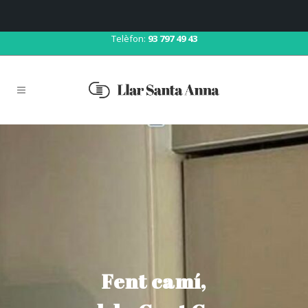
Correu:
llar@llarsantaanna.net
Telèfon:
93 797 49 43
Fent camí,