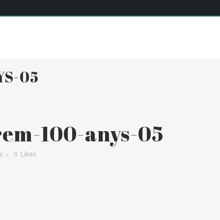
SERVEIS
INSTAL·LACIONS
EQUIP
ACTIVITATS DIÀR
YS-05
em-100-anys-05
s
0
Likes