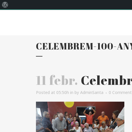
Quant
Correu:
llar@llarsantaanna.net
al
WordPress
CELEMBREM-100-AN
11 febr.
Celembr
Posted at 05:50h
in
by
AdminSanta
0 Comment