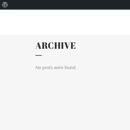
Quant
Correu:
llar@llarsantaanna.net
al
WordPress
ARCHIVE
No posts were found.