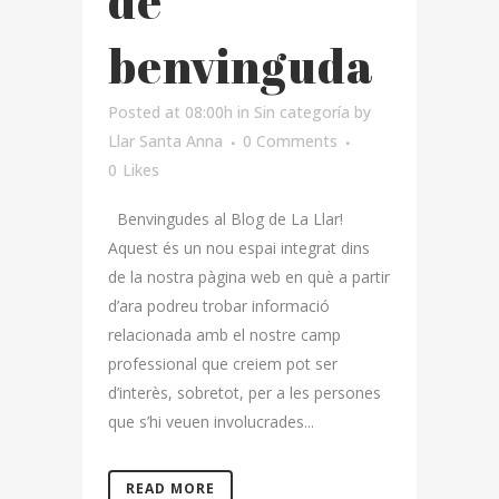
de
benvinguda
Posted at 08:00h
in
Sin categoría
by
Llar Santa Anna
0 Comments
0
Likes
Benvingudes al Blog de La Llar!
Aquest és un nou espai integrat dins
de la nostra pàgina web en què a partir
d’ara podreu trobar informació
relacionada amb el nostre camp
professional que creiem pot ser
d’interès, sobretot, per a les persones
que s’hi veuen involucrades...
READ MORE