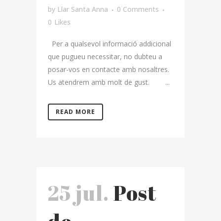
by
Llar Santa Anna
0 Comments
0
Likes
Per a qualsevol informació addicional
que pugueu necessitar, no dubteu a
posar-vos en contacte amb nosaltres.
Us atendrem amb molt de gust. ...
READ MORE
25 jul.
Post