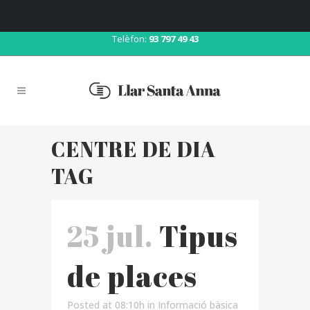
Correu:
llar@llarsantaanna.net
Telèfon:
93 797 49 43
CENTRE DE DIA
TAG
25 jul.
Tipus
de places
Posted at 08:10h
in
Informació bàsica