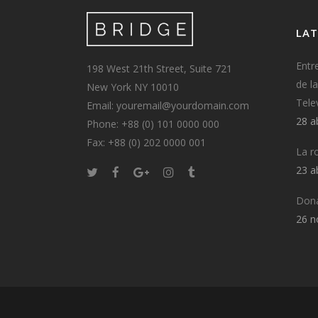
LAT
Entr
198 West 21th Street, Suite 721
de l
New York NY 10010
Tele
Email: youremail@yourdomain.com
28 a
Phone: +88 (0) 101 0000 000
Fax: +88 (0) 202 0000 001
La r
23 a
Dona
26 n