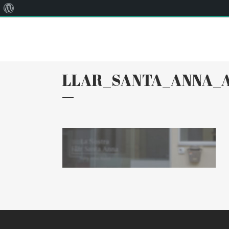
Quant
Correu:
llar@llarsantaanna.net
al
WordPress
LLAR_SANTA_ANNA_