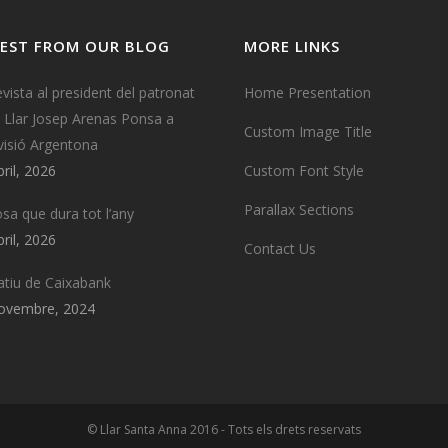
EST FROM OUR BLOG
MORE LINKS
evista al president del patronat
Home Presentation
a Llar Josep Arenas Ponsa a
Custom Image Title
visió Argentona
bril, 2026
Custom Font Style
Parallax Sections
osa que dura tot l’any
bril, 2026
Contact Us
tiu de Caixabank
ovembre, 2024
© Llar Santa Anna 2016 - Tots els drets reservats