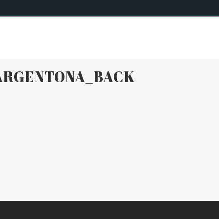
SERVEIS
INSTAL·LACIONS
EQUIP
ACTIVITATS DIÀR
ARGENTONA_BACK