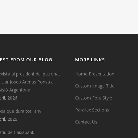
EST FROM OUR BLOG
MORE LINKS
evista al president del patronat
Home Presentation
a Llar Josep Arenas Ponsa a
Custom Image Title
visió Argentona
bril, 2026
Custom Font Style
Parallax Sections
osa que dura tot l’any
bril, 2026
Contact Us
tiu de Caixabank