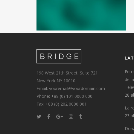
LAT
Entr
198 West 21th Street, Suite 721
de l
New York NY 10010
Tele
Email: youremail@yourdomain.com
28 a
Phone: +88 (0) 101 0000 000
Fax: +88 (0) 202 0000 001
La r
23 a
Dona