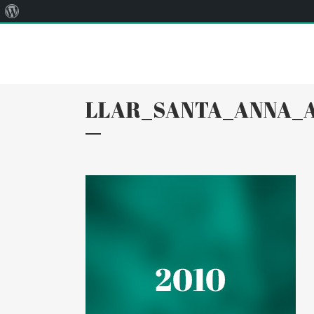
Quant
Correu:
llar@llarsantaanna.net
al
WordPress
LLAR_SANTA_ANNA_