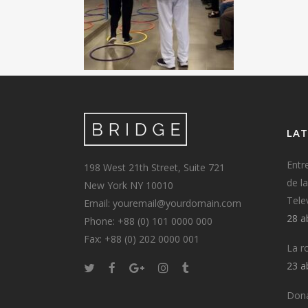
LAT
Entr
198 West 21th Street, Suite 721
de l
New York NY 10010
Tele
Email: youremail@yourdomain.com
28 a
Phone: +88 (0) 101 0000 000
Fax: +88 (0) 202 0000 001
La r
23 a
Dona