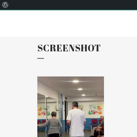
Quant
Correu:
llar@llarsantaanna.net
al
WordPress
SCREENSHOT