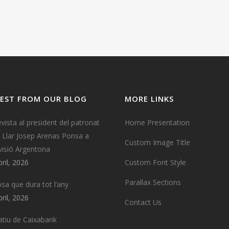
EST FROM OUR BLOG
MORE LINKS
evista al president del patronat
Home Presentation
a Llar Josep Arenas Ponsa a
Custom Image Title
visió Argentona
bril, 2026
Custom Font Style
Parallax Sections
osa que dura tot l’any
bril, 2026
Contact Us
tiu de Caixabank