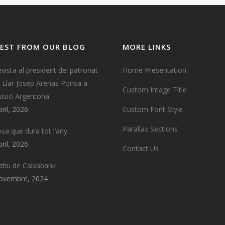
EST FROM OUR BLOG
MORE LINKS
evista al president del patronat
Home Presentation
a Llar Josep Arenas Ponsa a
Custom Image Title
visió Argentona
bril, 2026
Custom Font Style
Parallax Sections
osa que dura tot l’any
bril, 2026
Contact Us
tiu de Caixabank
ovembre, 2024