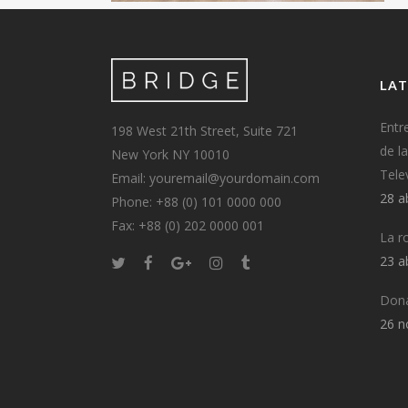
LAT
Entr
198 West 21th Street, Suite 721
de l
New York NY 10010
Tele
Email: youremail@yourdomain.com
28 a
Phone: +88 (0) 101 0000 000
Fax: +88 (0) 202 0000 001
La r
23 a
Dona
26 n