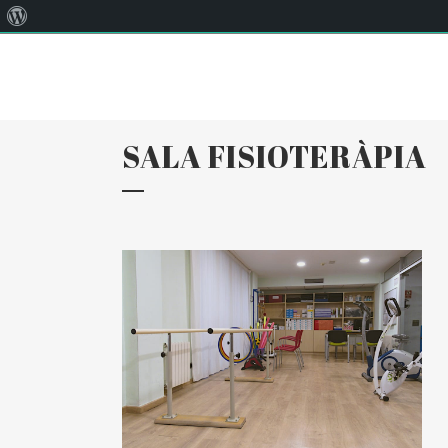
Quant
Correu:
llar@llarsantaanna.net
al
WordPress
SALA FISIOTERÀPIA