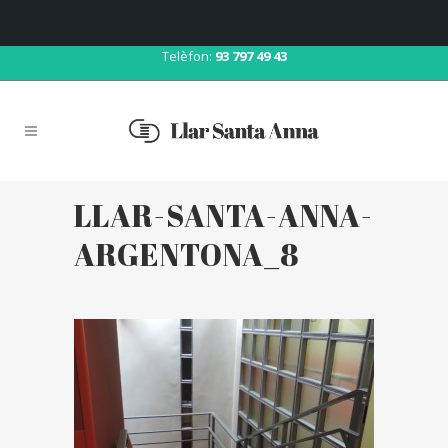
Correu:
llar@llarsantaanna.net
Telèfon:
93 797 49 43
LLAR-SANTA-ANNA-
ARGENTONA_8