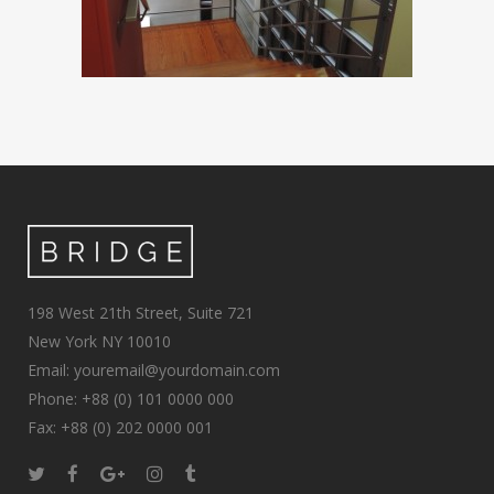
198 West 21th Street, Suite 721
New York NY 10010
Email: youremail@yourdomain.com
Phone: +88 (0) 101 0000 000
Fax: +88 (0) 202 0000 001