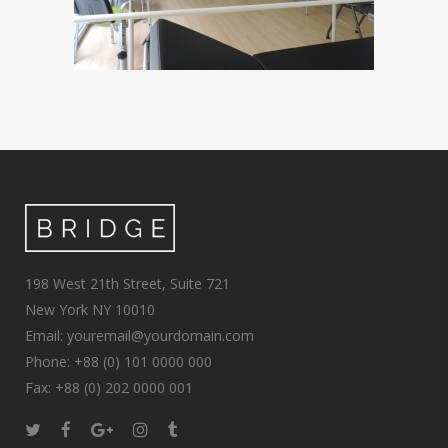
198 West 21th Street, Suite 721
New York NY 10010
Email: youremail@yourdomain.com
Phone: +88 (0) 101 0000 000
Fax: +88 (0) 202 0000 001