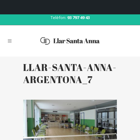
Correu:
llar@llarsantaanna.net
Telèfon:
93 797 49 43
LLAR-SANTA-ANNA-
ARGENTONA_7