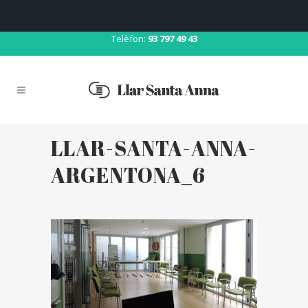
Correu:
llar@llarsantaanna.net
Telèfon:
93 797 49 43
LLAR-SANTA-ANNA-
ARGENTONA_6