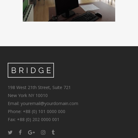
198 West 21th Street, Suite 721
New York NY 10010
Email: youremail@yourdomain.com
Phone: +88 (0) 101 0000 000
Fax: +88 (0) 202 0000 001