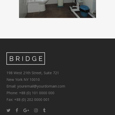
198 West 21th Street, Suite 721
New York NY 10010
Email: youremail@yourdomain.com
Phone: +88 (0) 101 0000 000
Fax: +88 (0) 202 0000 001