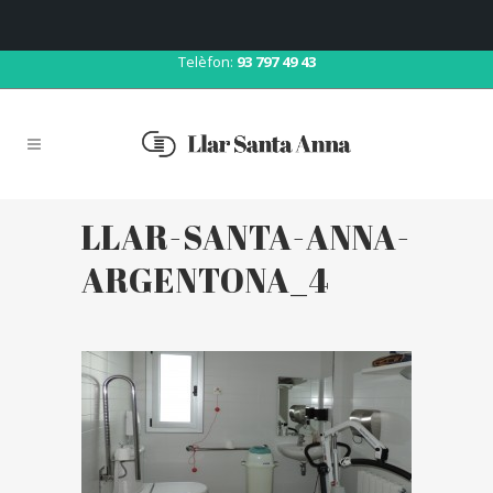
Correu:
llar@llarsantaanna.net
Telèfon:
93 797 49 43
LLAR-SANTA-ANNA-
ARGENTONA_4