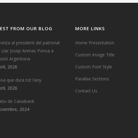
EST FROM OUR BLOG
MORE LINKS
evista al president del patronat
Home Presentation
a Llar Josep Arenas Ponsa a
Custom Image Title
visió Argentona
bril, 2026
Custom Font Style
Parallax Sections
osa que dura tot l’any
bril, 2026
Contact Us
tiu de Caixabank
ovembre, 2024