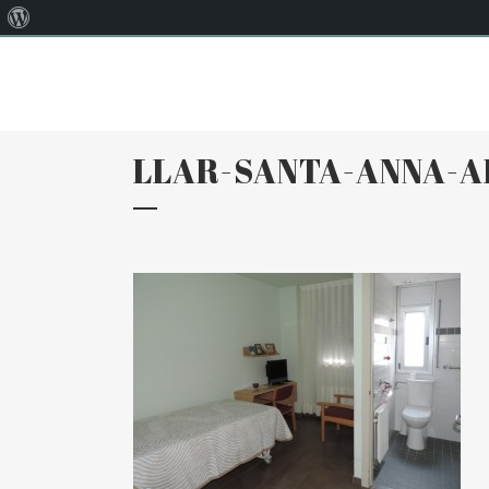
Quant
Correu:
llar@llarsantaanna.net
al
WordPress
LLAR-SANTA-ANNA-