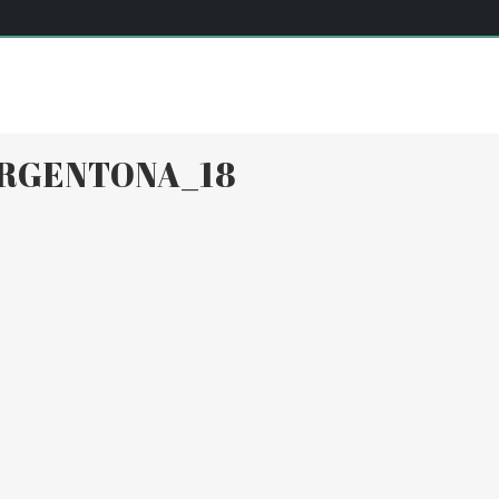
SERVEIS
INSTAL·LACIONS
EQUIP
ACTIVITATS DIÀR
ARGENTONA_18