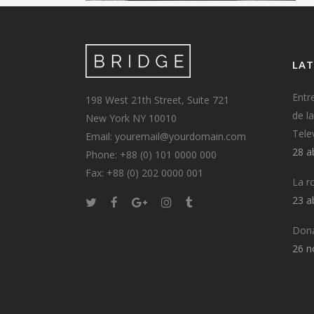
LAT
Entr
198 West 21th Street, Suite 721
de l
New York NY 10010
Tele
Email: youremail@yourdomain.com
28 a
Phone: +88 (0) 101 0000 000
Fax: +88 (0) 202 0000 001
La r
23 a
Dona
26 n