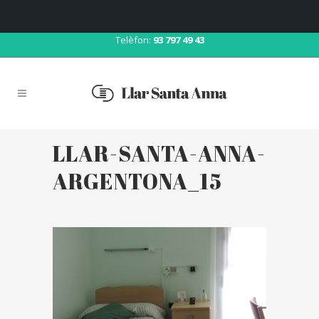
Correu:
llar@llarsantaanna.net
Telèfon:
93 797 49 43
LLAR-SANTA-ANNA-
ARGENTONA_15