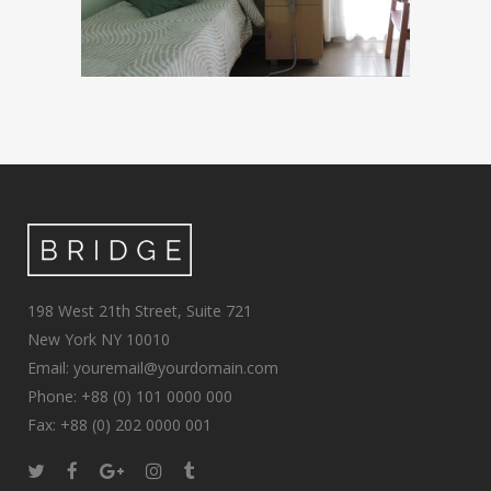
198 West 21th Street, Suite 721
New York NY 10010
Email: youremail@yourdomain.com
Phone: +88 (0) 101 0000 000
Fax: +88 (0) 202 0000 001