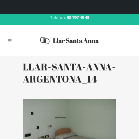
Correu:
llar@llarsantaanna.net
Telèfon:
93 797 49 43
LLAR-SANTA-ANNA-
ARGENTONA_14