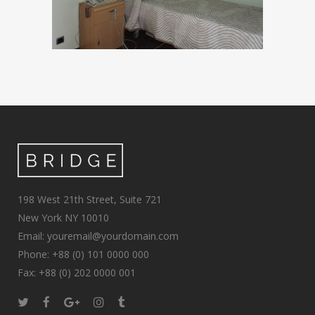
198 West 21th Street, Suite 721
New York NY 10010
Email: youremail@yourdomain.com
Phone: +88 (0) 101 0000 000
Fax: +88 (0) 202 0000 001