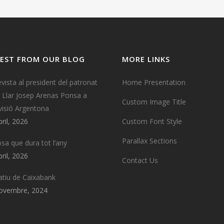
EST FROM OUR BLOG
MORE LINKS
evista al president del patronat
Home Presentation
a Llar Josep Arenas Ponsa a
Custom Image Title
visió Argentona
bril, 2026
Custom Font Style
Parallax Sections
osa que dura tot l’any
bril, 2026
Contact Us
tiu de Caixabank
ovembre, 2024