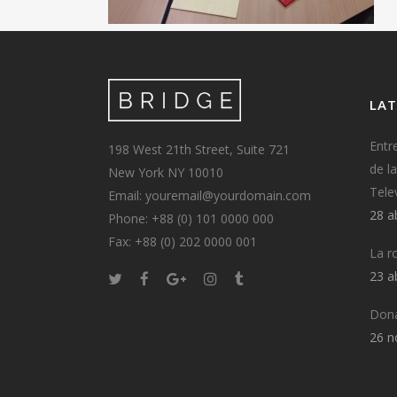
LAT
Entr
198 West 21th Street, Suite 721
de l
New York NY 10010
Tele
Email: youremail@yourdomain.com
28 a
Phone: +88 (0) 101 0000 000
Fax: +88 (0) 202 0000 001
La r
23 a
Dona
26 n