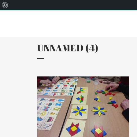
Quant
Correu:
llar@llarsantaanna.net
al
WordPress
UNNAMED (4)