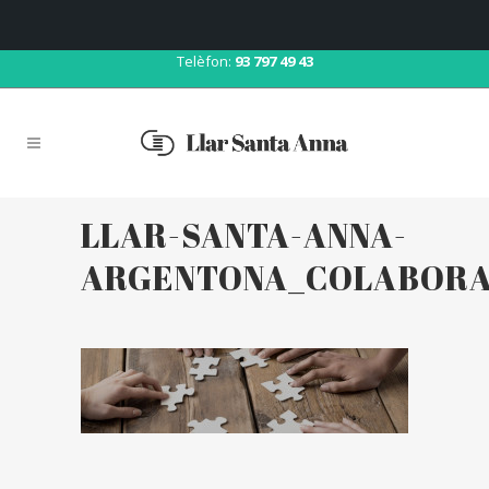
Correu:
llar@llarsantaanna.net
Telèfon:
93 797 49 43
LLAR-SANTA-ANNA-
ARGENTONA_COLABOR