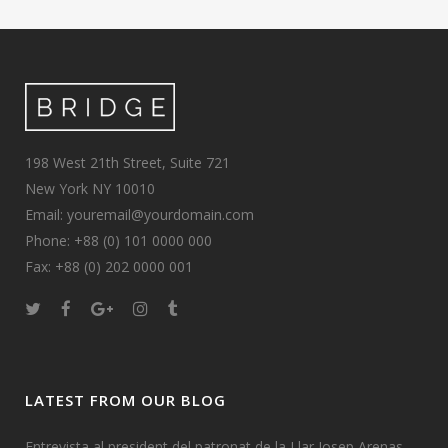
198 West 21th Street, Suite 721
New York NY 10010
Email: youremail@yourdomain.com
Phone: +88 (0) 101 0000 000
Fax: +88 (0) 202 0000 001
LATEST FROM OUR BLOG
Entrevista al president del patronat de la Llar Josep Arenas